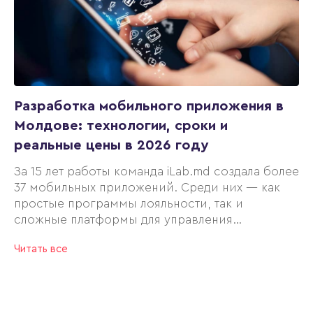
Разработка мобильного приложения в
Молдове: технологии, сроки и
реальные цены в 2026 году
За 15 лет работы команда iLab.md создала более
37 мобильных приложений. Среди них — как
простые программы лояльности, так и
сложные платформы для управления
грузоперевозками в режиме реального
Читать все
времени.