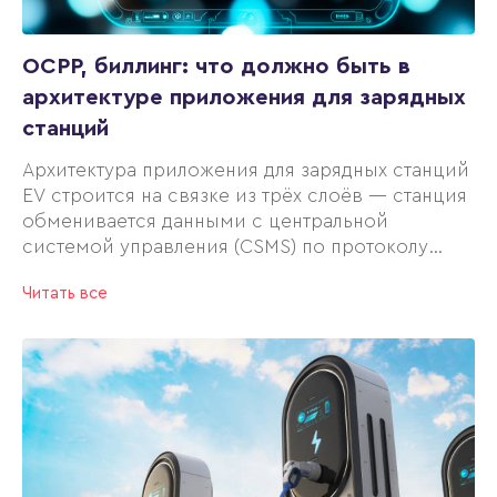
OCPP, биллинг: что должно быть в
архитектуре приложения для зарядных
станций
Архитектура приложения для зарядных станций
EV строится на связке из трёх слоёв — станция
обменивается данными с центральной
системой управления (CSMS) по протоколу
OCPP, центральная система передаёт статусы в
Читать все
мобильное приложение и формирует биллинг
по данным счётчика.