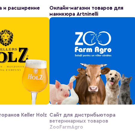
а и расширение
Онлайн-магазин товаров для
маникюра Artninelli
оранов Keller Holz
Сайт для дистрибьютора
ветеринарных товаров
ZooFarmAgro