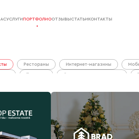
НАС
УСЛУГИ
ПОРТФОЛИО
ОТЗЫВЫ
СТАТЬИ
КОНТАКТЫ
кты
Рестораны
Интернет-магазины
Моб
итка
Порталы
Строительные компании