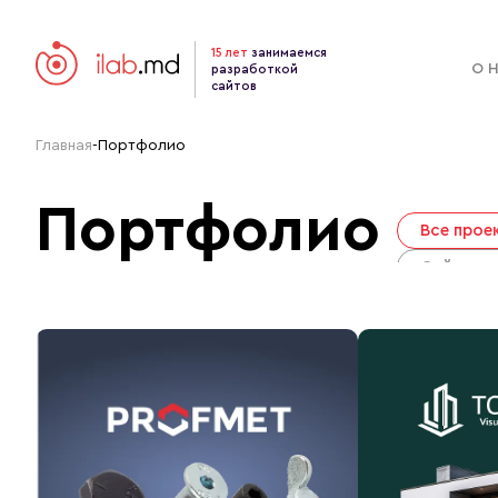
15 лет
занимаемся
О 
разработкой
сайтов
Главная
-
Портфолио
Портфолио
Все прое
Сайт виз