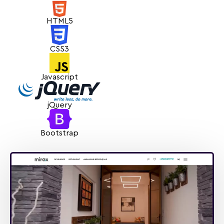
задачам.
HTML5
CSS3
Javascript
jQuery
Bootstrap