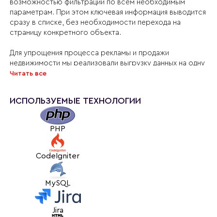
возможностью фильтрации по всем необходимым
параметрам. При этом ключевая информация выводится
сразу в списке, без необходимости перехода на
страницу конкретного объекта.
Для упрощения процесса рекламы и продажи
недвижимости мы реализовали выгрузку данных на одну
из самых популярных площадок поиска в Молдове - 999.
Читать все
Ежедневно обновленная информация об объектах
недвижимости, которые предлагает компания Mirax,
ИСПОЛЬЗУЕМЫЕ ТЕХНОЛОГИИ
выгружается на 999.
Помимо интерфейса для клиентов компании, мы
PHP
разработали удобную в использовании панель
управления сайтом, что позволяет сотрудникам
компании без труда поддерживать актуальность всей
CodeIgniter
информации на сайте.
MySQL
Мы стремимся выполнять все требования наших
клиентов, как в визуальной части, так и в
функциональной реализации. Поэтому сайт для компании
Jira
Mirax полностью отвечает изначально поставленным