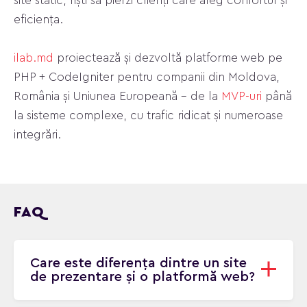
site static, riști să pierzi clienți care aleg confortul și
eficiența.
ilab.md
proiectează și dezvoltă platforme web pe
PHP + CodeIgniter pentru companii din Moldova,
România și Uniunea Europeană – de la
MVP-uri
până
la sisteme complexe, cu trafic ridicat și numeroase
integrări.
FAQ
Care este diferența dintre un site
de prezentare și o platformă web?
Un site de prezentare oferă informații despre