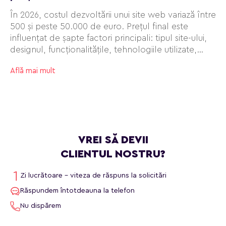
În 2026, costul dezvoltării unui site web variază între
500 și peste 50.000 de euro. Prețul final este
influențat de șapte factori principali: tipul site-ului,
designul, funcționalitățile, tehnologiile utilizate,
volumul de conținut, experiența echipei de
Află mai mult
dezvoltare și serviciile de suport și mentenanță
după lansare.
VREI SĂ DEVII
CLIENTUL NOSTRU?
Zi lucrătoare - viteza de răspuns la solicitări
Răspundem întotdeauna la telefon
Nu dispărem