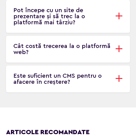
companie. O platformă web gestionează
procese, utilizatori, logică de business și
Pot începe cu un site de
integrări între sisteme.
prezentare și să trec la o
platformă mai târziu?
Da. Totuși, dacă estimezi o creștere în
următorii 1–2 ani, este mai eficient să
proiectezi arhitectura pentru extindere încă
Cât costă trecerea la o platformă
de la început.
web?
Depinde de funcționalitățile necesare, însă
proiectele de acest tip pornesc, de regulă,
de la aproximativ 10.000 de euro.
Este suficient un CMS pentru o
afacere în creștere?
Pentru nevoi simple, da. Însă atunci când
apar roluri multiple, integrări și procese
complexe, un CMS poate deveni o limitare.
ARTICOLE RECOMANDATE