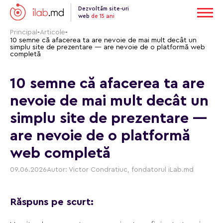
Dezvoltăm site-uri
web
de 15 ani
Principal
-
Articole
-
10 semne că afacerea ta are nevoie de mai mult decât un
simplu site de prezentare — are nevoie de o platformă web
completă
10 semne că afacerea ta are
nevoie de mai mult decât un
simplu site de prezentare —
are nevoie de o platformă
web completă
09.06.2026
Autor: Victor Condratiuc, fondatorul iLab.md
Răspuns pe scurt: