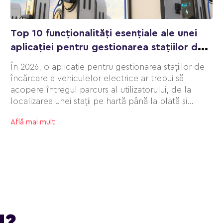
Top 10 funcționalități esențiale ale unei
aplicației pentru gestionarea stațiilor de
încărcare EV în 2026
În 2026, o aplicație pentru gestionarea stațiilor de
încărcare a vehiculelor electrice ar trebui să
acopere întregul parcurs al utilizatorului, de la
localizarea unei stații pe hartă până la plată și
generarea de rapoarte.
Află mai mult