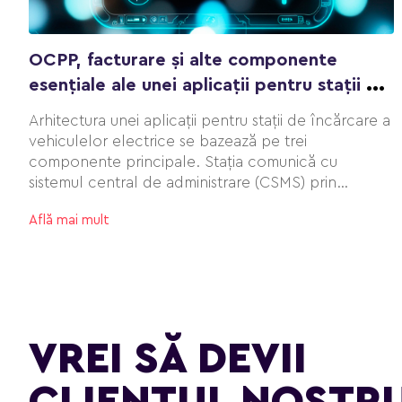
OCPP, facturare și alte componente
esențiale ale unei aplicații pentru stații de
încărcare
Arhitectura unei aplicații pentru stații de încărcare a
vehiculelor electrice se bazează pe trei
componente principale. Stația comunică cu
sistemul central de administrare (CSMS) prin
protocolul OCPP, iar CSMS transmite starea stației
Află mai mult
către aplicația mobilă și calculează facturarea pe
baza datelor furnizate de contor.
VREI SĂ DEVII