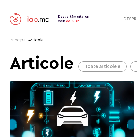
Dezvoltăm site-uri
DESPR
web
de 15 ani
Principal
-
Articole
Articole
Toate articolele