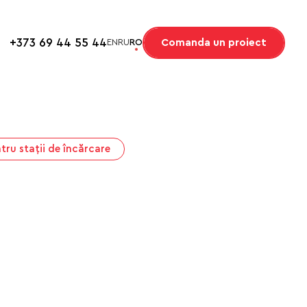
+373 69 44 55 44
Comanda un proiect
EN
RU
RO
tru stații de încărcare