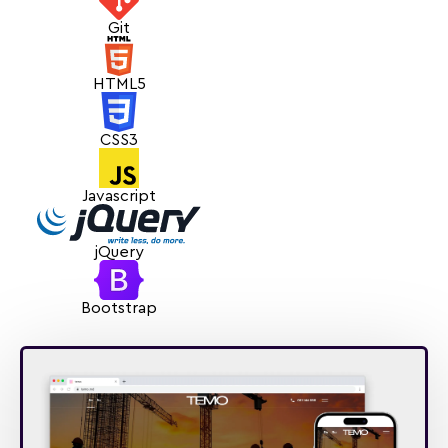
Разработанный сайт отлично демонстрирует
Git
экспертность компании Temo и делает взаимодействие
с её услугами максимально удобным и понятным.
HTML5
CSS3
Javascript
jQuery
Bootstrap