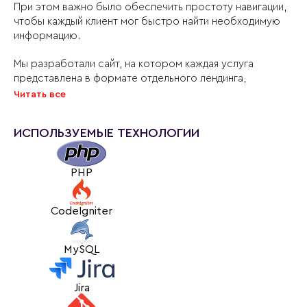
При этом важно было обеспечить простоту навигации,
чтобы каждый клиент мог быстро найти необходимую
информацию.
Мы разработали сайт, на котором каждая услуга
представлена в формате отдельного лендинга,
состоящего из набора блоков. Особенность
Читать все
заключается в том, что внешний вид страницы меняется
в зависимости от того, какие данные заполнены в
ИСПОЛЬЗУЕМЫЕ ТЕХНОЛОГИИ
панели управления, — благодаря этому каждая страница
выглядит уникально, хотя по сути они являются
типизированными. Таким образом, страницы услуг
PHP
получились индивидуальными, а сотрудники компании
могут самостоятельно и без дополнительной
технической поддержки управлять контентом.
CodeIgniter
Еще одним важным элементом сайта стало портфолио,
MySQL
которое мы структурировали по категориям, чтобы
помочь посетителям сформировать полное
представление о качестве и масштабе реализуемых
Jira
проектов.