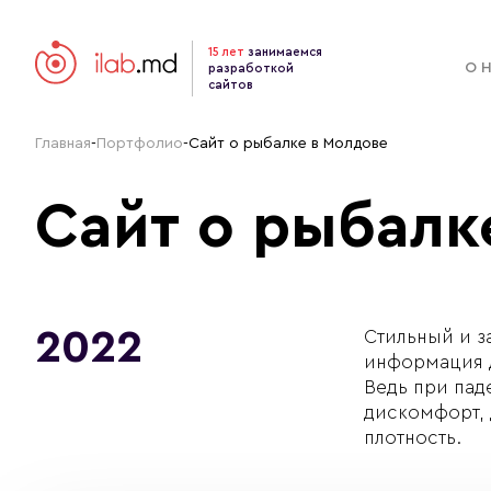
15 лет
занимаемся
О 
разработкой
сайтов
Главная
-
Портфолио
-
Сайт о рыбалке в Молдове
Сайт о рыбалк
2022
Стильный и з
информация д
Ведь при пад
дискомфорт, 
плотность.