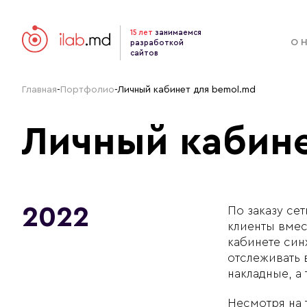
15 лет
занимаемся
О 
разработкой
сайтов
Главная
-
Портфолио
-
Личный кабинет для bemol.md
Личный кабине
2022
По заказу се
клиенты вмес
кабинете син
отслеживать 
накладные, а 
Несмотря на 