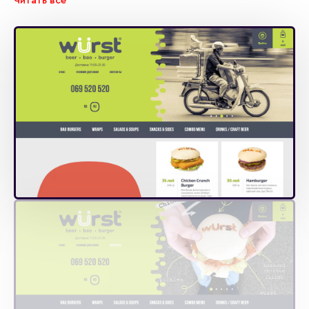
Читать все
количества сетов в корзине - давать ли возможность
выбора другого напитка и соуса или нет? Множество
деталей в удобстве передачи и обработки заказов
сотрудниками компании. Мы осуществили связь сайта с
системой iiko, чтобы сотрудникам компании Wurst не
пришлось переучиваться, и они работали по
привычному алгоритму. Отслеживание заказов,
оформленных на сайте, ведется также, как и всех
остальных заказов.
При подписании договора представители компании
Wurst обозначили, что одним из принципиальных
моментов для них являются сроки разработки сайта. И
несмотря на множество нюансов, возникших в
процессе работы, мы уложились в сроки и сдали
проект вовремя.