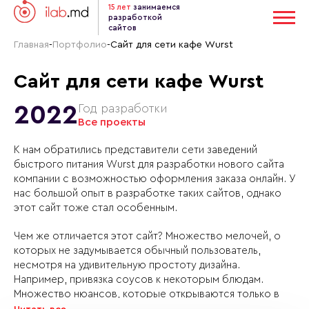
15 лет
занимаемся
разработкой
сайтов
Главная
-
Портфолио
-
Сайт для сети кафе Wurst
Сайт для сети кафе Wurst
2022
Год разработки
Все проекты
К нам обратились представители сети заведений
быстрого питания Wurst для разработки нового сайта
компании с возможностью оформления заказа онлайн. У
нас большой опыт в разработке таких сайтов, однако
этот сайт тоже стал особенным.
Чем же отличается этот сайт? Множество мелочей, о
которых не задумывается обычный пользователь,
несмотря на удивительную простоту дизайна.
Например, привязка соусов к некоторым блюдам.
Множество нюансов, которые открываются только в
процессе разработки. Например, при увеличении