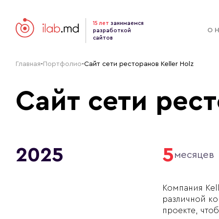
15 лет
занимаемся
О 
разработкой
сайтов
Главная
-
Портфолио
-
Сайт сети ресторанов Keller Holz
Сайт сети рест
2025
5
месяцев
Компания Kel
различной ко
проекте, что