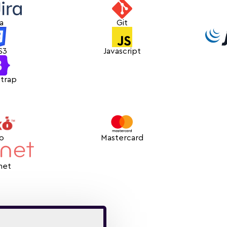
ra
Git
S3
Javascript
trap
ko
Mastercard
net