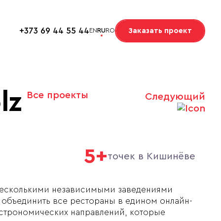
+373 69 44 55 44
Заказать проект
EN
RU
RO
lz
Все проекты
Следующий
5+
точек в Кишинёве
е несколькими независимыми заведениями
 объединить все рестораны в едином онлайн-
астрономических направлений, которые