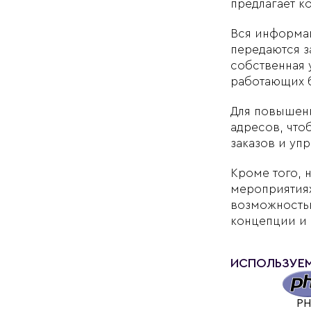
предлагает к
Вся информац
передаются з
собственная 
работающих б
Для повышени
адресов, что
заказов и уп
Кроме того, 
мероприятиях
возможностью
концепции и
ИСПОЛЬЗУЕ
P