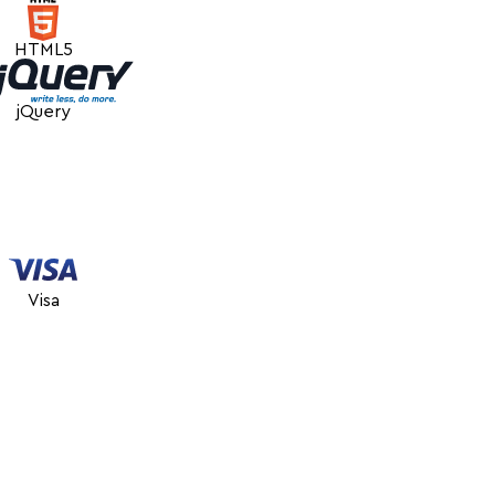
HTML5
jQuery
Visa