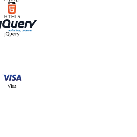
HTML5
jQuery
Visa