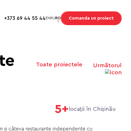
+373 69 44 55 44
Comanda un proiect
EN
RU
RO
te
Toate proiectele
Următorul
5+
locații în Chișinău
m și câteva restaurante independente cu