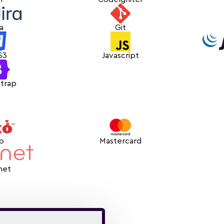
ra
Git
S3
Javascript
trap
ko
Mastercard
net