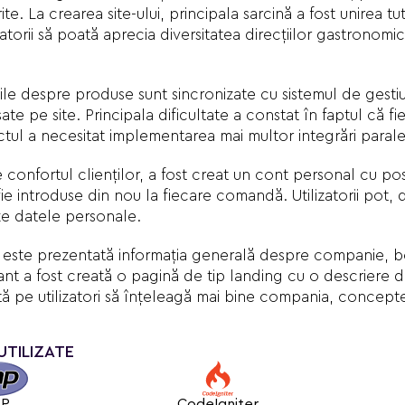
te. La crearea site-ului, principala sarcină a fost unirea tu
zatorii să poată aprecia diversitatea direcțiilor gastronom
ile despre produse sunt sincronizate cu sistemul de gestiu
te pe site. Principala dificultate a constat în faptul că f
ctul a necesitat implementarea mai multor integrări parale
 confortul clienților, a fost creat un cont personal cu pos
ie introduse din nou la fiecare comandă. Utilizatorii pot, 
eze datele personale.
te este prezentată informația generală despre companie, b
ant a fost creată o pagină de tip landing cu o descriere d
tă pe utilizatori să înțeleagă mai bine compania, concepte
UTILIZATE
HP
CodeIgniter