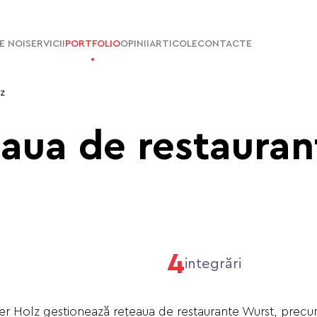
E NOI
SERVICII
PORTFOLIO
OPINII
ARTICOLE
CONTACTE
lz
eaua de restauran
4
integrări
r Holz gestionează rețeaua de restaurante Wurst, precu