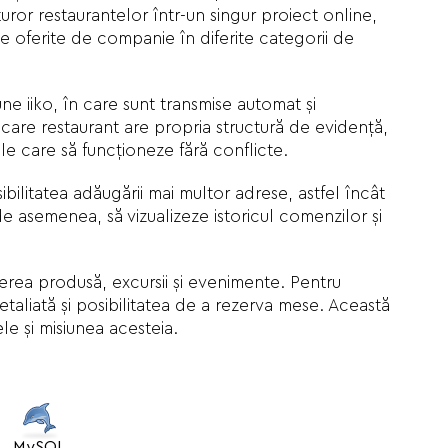
turor restaurantelor într-un singur proiect online,
ice oferite de companie în diferite categorii de
ne iiko, în care sunt transmise automat și
iecare restaurant are propria structură de evidență,
le care să funcționeze fără conflicte.
ibilitatea adăugării mai multor adrese, astfel încât
de asemenea, să vizualizeze istoricul comenzilor și
erea produsă, excursii și evenimente. Pentru
etaliată și posibilitatea de a rezerva mese. Această
le și misiunea acesteia.
MySQL