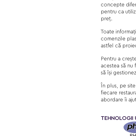
concepte diferi
pentru ca utili
preț.
Toate informați
comenzile plasa
astfel că proie
Pentru a crește
acestea să nu f
să își gestion
În plus, pe si
fiecare restaur
abordare îi aju
TEHNOLOGII 
P