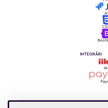
Ji
CS
Boots
INTEGRĂRI
ii
Pay