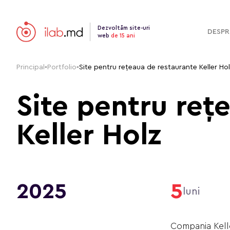
Dezvoltăm site-uri
DESPR
web
de 15 ani
Principal
-
Portfolio
-
Site pentru rețeaua de restaurante Keller Ho
Site pentru reț
Keller Holz
2025
5
luni
Compania Kelle