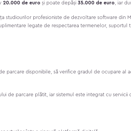
iv
20.000 de euro
și poate depăși
35.000 de euro
, iar d
ța studiourilor profesioniste de dezvoltare software din M
e suplimentare legate de respectarea termenelor, suportul t
i de parcare disponibile, să verifice gradul de ocupare al 
ului de parcare plătit, iar sistemul este integrat cu servicii