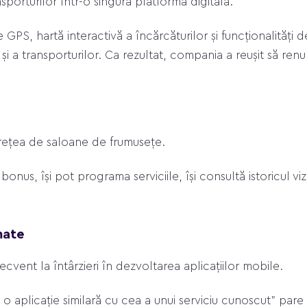
porturilor într-o singură platformă digitală.
 GPS, hartă interactivă a încărcăturilor și funcționalități d
i a transporturilor. Ca rezultat, compania a reușit să renu
 rețea de saloane de frumusețe.
bonus, își pot programa serviciile, își consultă istoricul vi
mate
cvent la întârzieri în dezvoltarea aplicațiilor mobile.
o aplicație similară cu cea a unui serviciu cunoscut" pare 