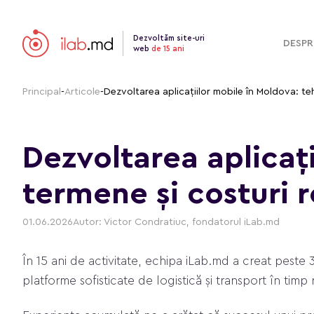
Dezvoltăm site-uri
DESPR
web
de 15 ani
Principal
-
Articole
-
Dezvoltarea aplicațiilor mobile în Moldova: te
Dezvoltarea aplicați
termene și costuri r
01.06.2026
Autor: Victor Condratiuc, fondatorul iLab.md
În 15 ani de activitate, echipa iLab.md a creat peste 
platforme sofisticate de logistică și transport în timp 