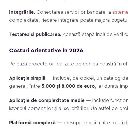
Integrările.
Conectarea serviciilor bancare, a
sistem
complexitate, fiecare integrare poate majora bugetul
Testarea și publicarea.
Această etapă include verifica
Costuri orientative în 2026
Pe baza proiectelor realizate de echipa noastră în ulti
Aplicație simplă
— include, de obicei, un catalog de p
general, între
5.000 și 8.000 de euro
, iar durata im
Aplicație de complexitate medie
— include funcționa
istoricul comenzilor și al solicitărilor. Un astfel de 
Platformă complexă
— presupune mai multe roluri de 