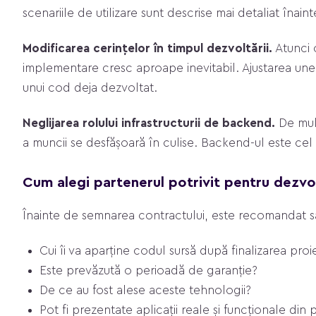
scenariile de utilizare sunt descrise mai detaliat înain
Modificarea cerințelor în timpul dezvoltării.
Atunci 
implementare cresc aproape inevitabil. Ajustarea unei 
unui cod deja dezvoltat.
Neglijarea rolului infrastructurii de backend.
De mult
a muncii se desfășoară în culise. Backend-ul este cel c
Cum alegi partenerul potrivit pentru dezvol
Înainte de semnarea contractului, este recomandat să 
Cui îi va aparține codul sursă după finalizarea proi
Este prevăzută o perioadă de garanție?
De ce au fost alese aceste tehnologii?
Pot fi prezentate aplicații reale și funcționale din 