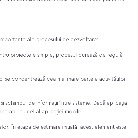
 importante ale procesului de dezvoltare:
. Pentru proiectele simple, procesul durează de regulă
ici se concentrează cea mai mare parte a activităților
și schimbul de informații între sisteme. Dacă aplicația
parabil cu cel al aplicației mobile.
lor. În etapa de estimare inițială, acest element este