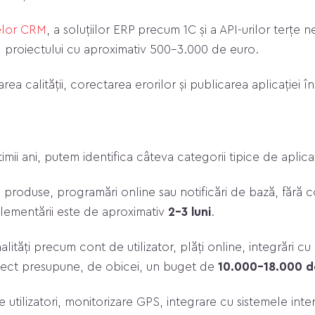
elor CRM
, a soluțiilor ERP precum 1C și a API-urilor terțe 
 proiectului cu aproximativ 500–3.000 de euro.
rea calității, corectarea erorilor și publicarea aplicației 
mii ani, putem identifica câteva categorii tipice de aplicaț
roduse, programări online sau notificări de bază, fără con
plementării este de aproximativ
2–3 luni
.
lități precum cont de utilizator, plăți online, integrări c
proiect presupune, de obicei, un buget de
10.000–18.000 d
utilizatori, monitorizare GPS, integrare cu sistemele inte