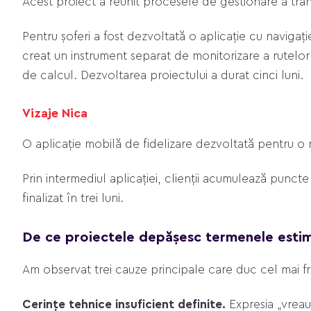
Acest proiect a reunit procesele de gestionare a trans
Pentru șoferi a fost dezvoltată o aplicație cu navigație
creat un instrument separat de monitorizare a rutelor ș
de calcul. Dezvoltarea proiectului a durat cinci luni.
Vizaje Nica
O aplicație mobilă de fidelizare dezvoltată pentru o
Prin intermediul aplicației, clienții acumulează puncte 
finalizat în trei luni.
De ce proiectele depășesc termenele esti
Am observat trei cauze principale care duc cel mai fre
Cerințe tehnice insuficient definite.
Expresia „vreau 