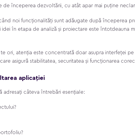
te de începerea dezvoltării, cu atât apar mai puține neclari
când noi funcționalități sunt adăugate după începerea pro
idei în etapa de analiză și proiectare este întotdeauna ma
e ori, atenția este concentrată doar asupra interfeței pe c
are asigură stabilitatea, securitatea și funcționarea corect
tarea aplicației
adresați câteva întrebări esențiale:
ectului?
portofoliu?