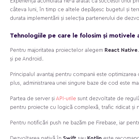
Experiența acumulată ne-a arătat că succesul unui proi
câteva luni, în timp ce altele depășesc bugetul și term
durata implementării și selecția partenerului de dezvo
Tehnologiile pe care le folosim și motivele a
Pentru majoritatea proiectelor alegem
React Native
și pe Android.
Principalul avantaj pentru companii este optimizarea 
plus, administrarea unei singure baze de cod este mai 
Partea de server și
API-urile
sunt dezvoltate de regu
pentru proiecte cu logică complexă, trafic ridicat și 
Pentru notificări push ne bazăm pe Firebase, iar pentr
Dezvoltarea nativă în
Swift
sau
Kotlin
este recomandat