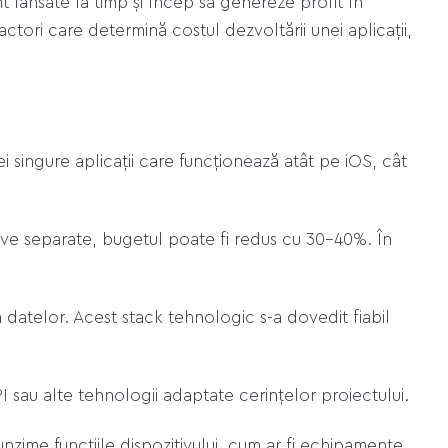
t lansate la timp și încep să genereze profit în
ctori care determină costul dezvoltării unei aplicații,
 singure aplicații care funcționează atât pe iOS, cât
tive separate, bugetul poate fi redus cu 30–40%. În
 datelor. Acest stack tehnologic s-a dovedit fiabil
I sau alte tehnologii adaptate cerințelor proiectului.
nzime funcțiile dispozitivului, cum ar fi echipamente