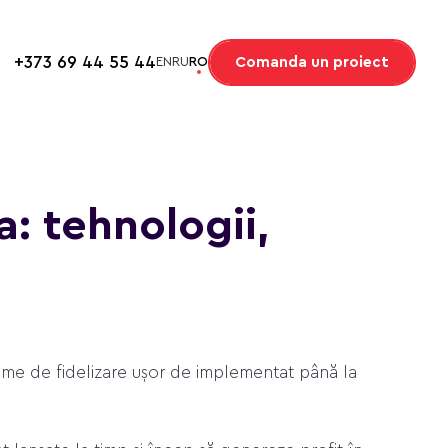
+373 69 44 55 44
Comanda un proiect
EN
RU
RO
a: tehnologii,
grame de fidelizare ușor de implementat până la