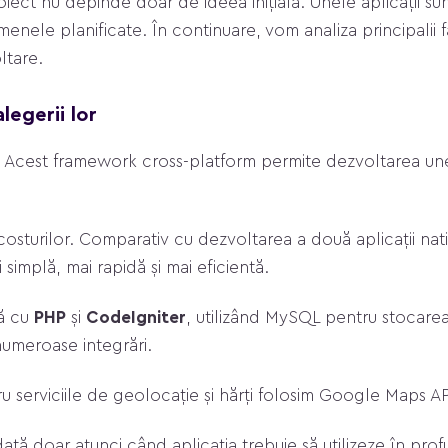
ect nu depinde doar de ideea inițială. Unele aplicații sun
enele planificate. În continuare, vom analiza principalii fa
ltare.
legerii lor
. Acest framework cross-platform permite dezvoltarea unei
costurilor. Comparativ cu dezvoltarea a două aplicații na
simplă, mai rapidă și mai eficientă.
lă cu
PHP
și
CodeIgniter
, utilizând MySQL pentru stocarea
numeroase integrări.
u serviciile de geolocație și hărți folosim Google Maps AP
ă doar atunci când aplicația trebuie să utilizeze în profu