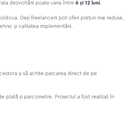
urata dezvoltării poate varia între
6 și 12 luni
.
oldova. Deși freelancerii pot oferi prețuri mai reduse,
ehnic și calitatea implementării.
acestora și să achite parcarea direct de pe
 de plată și parcometre. Proiectul a fost realizat în