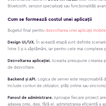
Bluetooth, senzori specializați sau funcționalități ava
Cum se formează costul unei aplicații
Bugetul final pentru
dezvoltarea unei aplicații mobile
Design UI/UX.
În această etapă sunt definite scenariil
între 3 și 4 săptămâni, iar pentru cele mai complexe
Dezvoltarea aplicației.
Aceasta presupune crearea părț
de dezvoltare.
Backend și API.
Logica de server este responsabilă de s
include conturi de utilizator, plăți online sau sincron
Panoul de administrare.
Aproape fiecare proiect are n
adesea omis, deși, fără el, administrarea eficientă a apl