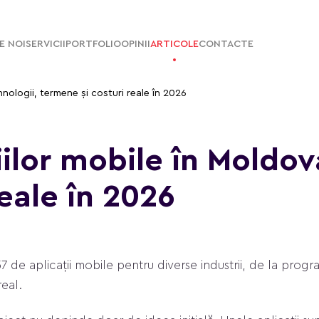
E NOI
SERVICII
PORTFOLIO
OPINII
ARTICOLE
CONTACTE
hnologii, termene și costuri reale în 2026
ilor mobile în Moldov
eale în 2026
37 de aplicații mobile pentru diverse industrii, de la pro
real.