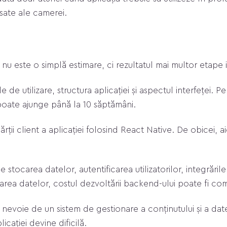
nsate ale camerei.
nu este o simplă estimare, ci rezultatul mai multor etape
e de utilizare, structura aplicației și aspectul interfeței
 poate ajunge până la 10 săptămâni.
ii client a aplicației folosind React Native. De obicei, a
tocarea datelor, autentificarea utilizatorilor, integrările 
izarea datelor, costul dezvoltării backend-ului poate fi com
evoie de un sistem de gestionare a conținutului și a date
icației devine dificilă.