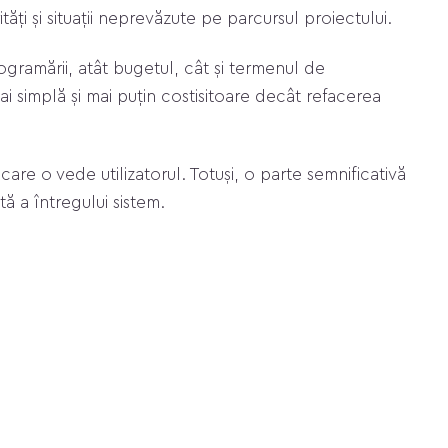
tăți și situații neprevăzute pe parcursul proiectului.
gramării, atât bugetul, cât și termenul de
i simplă și mai puțin costisitoare decât refacerea
are o vede utilizatorul. Totuși, o parte semnificativă
ă a întregului sistem.