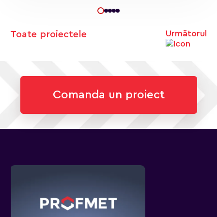
Următorul
Toate proiectele
Comanda un proiect