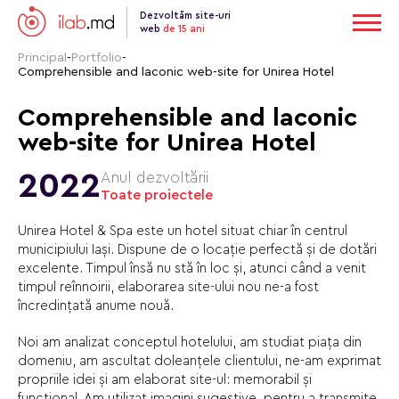
Dezvoltăm site-uri
web
de 15 ani
Principal
-
Portfolio
-
Comprehensible and laconic web-site for Unirea Hotel
Comprehensible and laconic
web-site for Unirea Hotel
2022
Anul dezvoltării
Toate proiectele
Unirea Hotel & Spa este un hotel situat chiar în centrul
municipiului Iași. Dispune de o locație perfectă și de dotări
excelente. Timpul însă nu stă în loc și, atunci când a venit
timpul reînnoirii, elaborarea site-ului nou ne-a fost
încredințată anume nouă.
Noi am analizat conceptul hotelului, am studiat piața din
domeniu, am ascultat doleanțele clientului, ne-am exprimat
propriile idei și am elaborat site-ul: memorabil și
funcțional. Am utilizat imagini sugestive, pentru a transmite