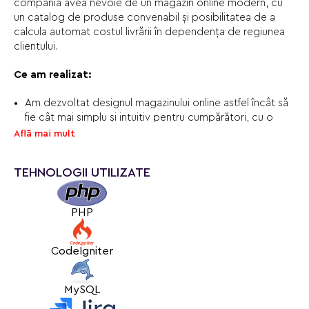
compania avea nevoie de un magazin online modern, cu
un catalog de produse convenabil și posibilitatea de a
calcula automat costul livrării în dependența de regiunea
clientului.
Ce am realizat:
Am dezvoltat designul magazinului online astfel încât să
fie cât mai simplu și intuitiv pentru cumpărători, cu o
stilistică vizuală inspirată din tema sărbătorilor de iarnă.
Află mai mult
Am implementat sincronizarea prețurilor și a stocurilor
produselor cu sistemul de gestiune al clientului, astfel
TEHNOLOGII UTILIZATE
încât catalogul de pe site să afișeze mereu date
actualizate.
Am dezvoltat un catalog de produse convenabil, cu
PHP
posibilitatea de a selecta variații (de exemplu,
dimensiunea bradului).
Am introdus etichete pentru produse (reducere, produs
CodeIgniter
nou etc.) pentru a evidenția ofertele importante din
catalog.
MySQL
Am implementat setări flexibile pentru costul livrării în
funcție de regiune și de valoarea comenzii.