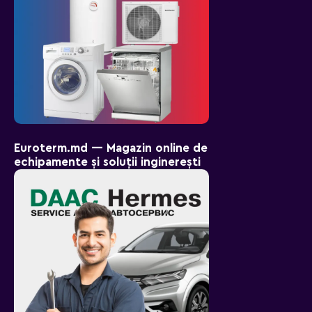
Euroterm.md — Magazin online de
echipamente și soluții inginerești