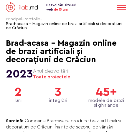
Dezvoltăm site-uri
web
de 15 ani
Principal
-
Portfolio
-
Brad-aсasa - Magazin online de brazi artificiali și decorațiuni
de Crăciun
Brad-aсasa - Magazin online
de brazi artificiali și
decorațiuni de Crăciun
2023
Anul dezvoltării
Toate proiectele
2
3
45+
luni
integrări
modele de brazi
și ghirlande
Sarcină:
Compania Brad-asaca produce brazi artificiali și
decorațiuni de Crăciun. Înainte de sezonul de vânzări,