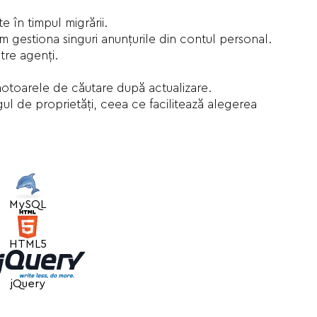
e în timpul migrării.
m gestiona singuri anunțurile din contul personal.
tre agenți.
 motoarele de căutare după actualizare.
l de proprietăți, ceea ce facilitează alegerea
MySQL
HTML5
jQuery