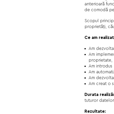
anterioară func
de comodă pen
Scopul princip
proprietăți, că
Ce am realizat
Am dezvoltat
Am implementa
proprietate, 
Am introdus 
Am automatiz
Am dezvoltat
Am creat o s
Durata realizăr
tuturor datelor
Rezultate: