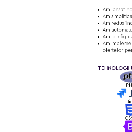
Am lansat nou
Am simplific
Am redus încă
Am automatiz
Am configura
Am implement
ofertelor pen
TEHNOLOGII 
P
Ji
CS