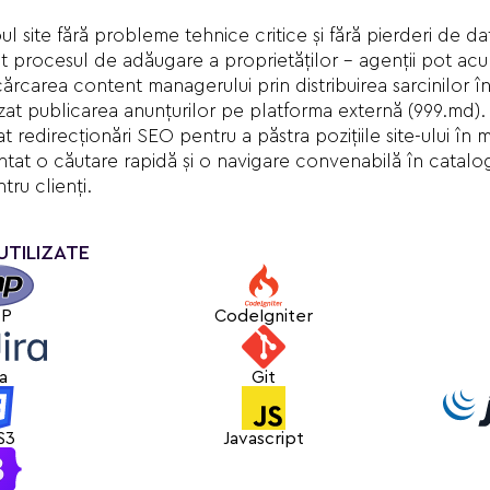
l site fără probleme tehnice critice și fără pierderi de dat
at procesul de adăugare a proprietăților - agenții pot acu
rcarea content managerului prin distribuirea sarcinilor în
at publicarea anunțurilor pe platforma externă (999.md).
t redirecționări SEO pentru a păstra pozițiile site-ului în
at o căutare rapidă și o navigare convenabilă în catalogu
tru clienți.
UTILIZATE
HP
CodeIgniter
ra
Git
S3
Javascript