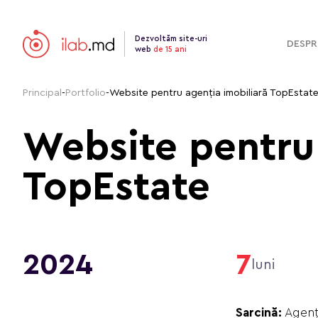
Dezvoltăm site-uri
DESPR
web
de 15 ani
Principal
-
Portfolio
-
Website pentru agenția imobiliară TopEstat
Website pentru 
TopEstate
2024
7
luni
Sarcină:
Agenți