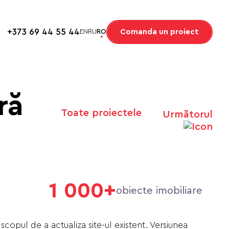
+373 69 44 55 44
Comanda un proiect
EN
RU
RO
ră
Toate proiectele
Următorul
1 000+
obiecte imobiliare
copul de a actualiza site-ul existent. Versiunea