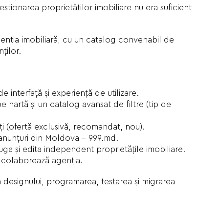
estionarea proprietăților imobiliare nu era suficient
genția imobiliară, cu un catalog convenabil de
ților.
interfață și experiență de utilizare.
 hartă și un catalog avansat de filtre (tip de
ți (ofertă exclusivă, recomandat, nou).
anunțuri din Moldova - 999.md.
ga și edita independent proprietățile imobiliare.
 colaborează agenția.
ea designului, programarea, testarea și migrarea