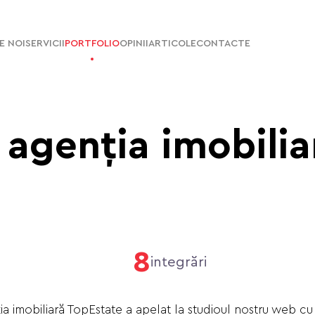
E NOI
SERVICII
PORTFOLIO
OPINII
ARTICOLE
CONTACTE
e
agenția imobilia
8
integrări
a imobiliară TopEstate a apelat la studioul nostru web cu s