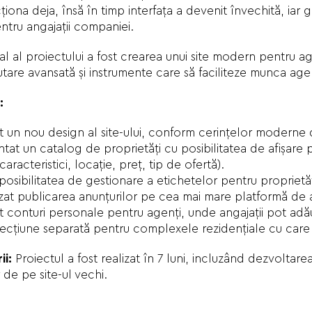
ționa deja, însă în timp interfața a devenit învechită, iar g
tru angajații companiei.
al al proiectului a fost crearea unui site modern pentru a
utare avansată și instrumente care să faciliteze munca agen
:
 un nou design al site-ului, conform cerințelor moderne de 
t un catalog de proprietăți cu posibilitatea de afișare pe
caracteristici, locație, preț, tip de ofertă).
posibilitatea de gestionare a etichetelor pentru proprietă
at publicarea anunțurilor pe cea mai mare platformă de 
 conturi personale pentru agenți, unde angajații pot adău
ecțiune separată pentru complexele rezidențiale cu care
ii:
Proiectul a fost realizat în 7 luni, incluzând dezvoltar
 de pe site-ul vechi.