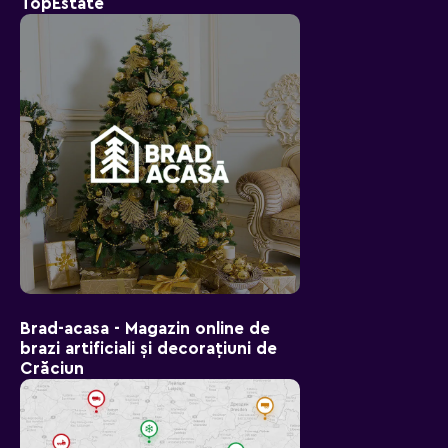
TopEstate
Brad-aсasa - Magazin online de
brazi artificiali și decorațiuni de
Crăciun