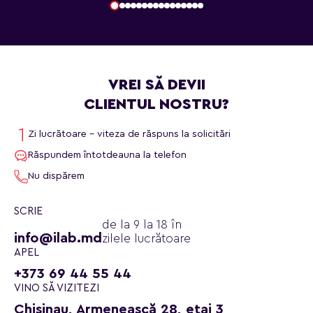
VREI SĂ DEVII
CLIENTUL NOSTRU?
Zi lucrătoare - viteza de răspuns la solicitări
Răspundem întotdeauna la telefon
Nu dispărem
SCRIE
de la 9 la 18 în
info@ilab.md
zilele lucrătoare
APEL
+373 69 44 55 44
VINO SĂ VIZITEZI
Chisinau, Armenească 28, etaj 3