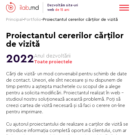
Dezvoltăm site-uri
web
de 15 ani
Principal
-
Portfolio
-
Proiectantul cererilor cărților de vizită
Proiectantul cererilor cărților
de vizită
2022
Anul dezvoltării
Toate proiectele
Cărți de vizită- un mod convenabil pentru schimb de date
de contact. Uneori, ele sînt necesare și nu dispunem de
timp pentru a aștepta machetele cu scopul de a alege
pentru a solicita modificări. Proiectantul realizat în web –
studioul nostru soluționează această problemă. Poți să
creezi cartea de vizită necesară și să faci o cerere on-line
pentru imprimare.
Cu ajutorul proiectantului de realizare a carților de vizită se
introduce informația completă oportună clientului, cum ar