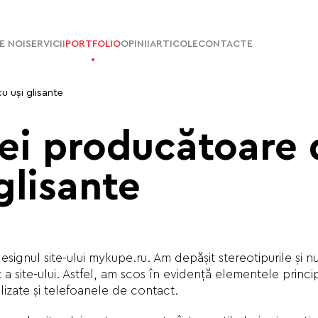
E NOI
SERVICII
PORTFOLIO
OPINII
ARTICOLE
CONTACTE
u uşi glisante
iei producătoare 
glisante
esignul site-ului mykupe.ru. Am depăşit stereotipurile şi n
 a site-ului. Astfel, am scos în evidenţă elementele principa
alizate şi telefoanele de contact.