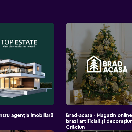
tru agenția imobiliară
Brad-aсasa - Magazin onlin
brazi artificiali și decorațiu
Crăciun