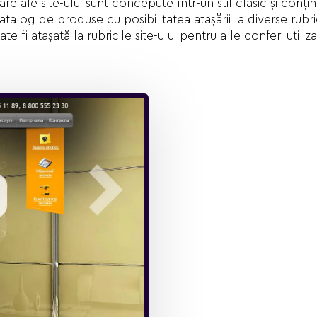
oare ale site-ului sunt concepute într-un stil clasic şi conţi
talog de produse cu posibilitatea ataşării la diverse rubric
ate fi ataşată la rubricile site-ului pentru a le conferi uti