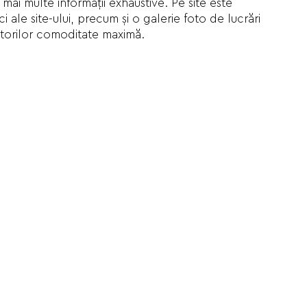
n mai multe informaţii exhaustive. Pe site este
i ale site-ului, precum şi o galerie foto de lucrări
lizatorilor comoditate maximă.