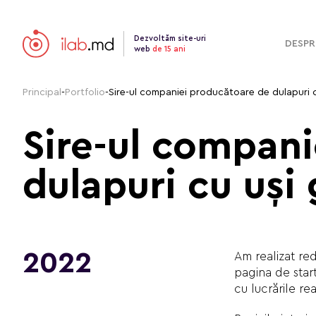
Dezvoltăm site-uri
DESPR
web
de 15 ani
Principal
-
Portfolio
-
Sire-ul companiei producătoare de dulapuri c
Sire-ul compan
dulapuri cu uşi 
2022
Am realizat red
pagina de start
cu lucrările re