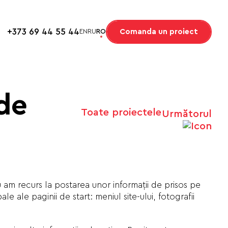
+373 69 44 55 44
Comanda un proiect
EN
RU
RO
de
Toate proiectele
Următorul
u am recurs la postarea unor informaţii de prisos pe
le ale paginii de start: meniul site-ului, fotografii