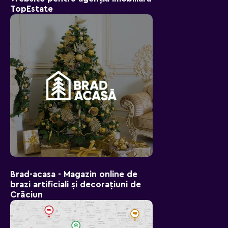
TopEstate
Brad-aсasa - Magazin online de
brazi artificiali și decorațiuni de
Crăciun