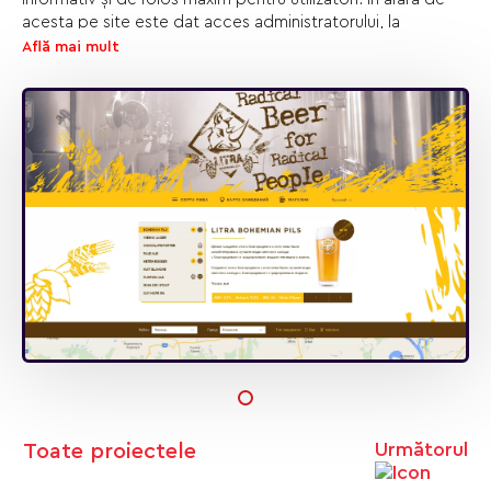
acesta pe site este dat acces administratorului, la
redactarea sau adăugarea independentă a contentului.
Află mai mult
Următorul
Toate proiectele