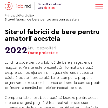
Dezvoltăm site-uri
web
de 15 ani
Principal
-
Portfolio
-
Site-ul fabricii de bere pentru amatorii acesteia
Site-ul fabricii de bere pentru
amatorii acesteia
2022
Anul dezvoltării
Toate proiectele
Landing page pentru o fabrică de bere și rețea ei de
magazine. Pe site este prezentată informația de bază
despre compoziția berii și magazinele, unde aceasta
băutură poate fi procurată. La fel compania propune
organizarea excursiilor la fabrica de bere, la care se poate
de înscris la numărul de telefon indicat pe site.
Compania Ilab a fost bucuroasă să lucreze pentru acest
site cu o singură pagină. A fost realizat un site ușor,
informativ și de folos maxim pentru utilizatori. În afară de