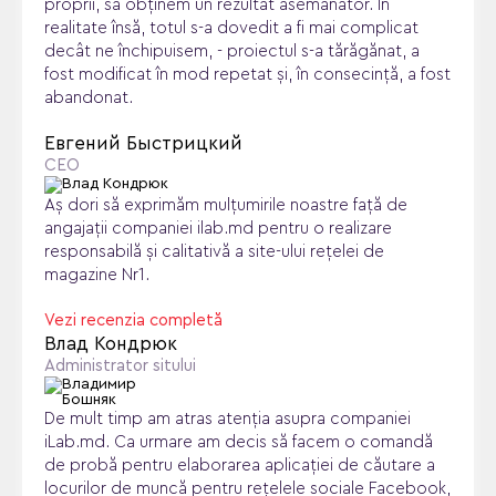
proprii, să obținem un rezultat asemănător. În
realitate însă, totul s-a dovedit a fi mai complicat
decât ne închipuisem, - proiectul s-a tărăgănat, a
fost modificat în mod repetat și, în consecință, a fost
abandonat.
Евгений Быстрицкий
CEO
Aș dori să exprimăm mulțumirile noastre față de
angajații companiei ilab.md pentru o realizare
responsabilă și calitativă a site-ului rețelei de
magazine Nr1.
Vezi recenzia completă
Влад Кондрюк
Administrator sitului
De mult timp am atras atenţia asupra companiei
iLab.md. Ca urmare am decis să facem o comandă
de probă pentru elaborarea aplicaţiei de căutare a
locurilor de muncă pentru reţelele sociale Facebook,