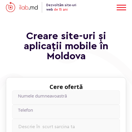
Dezvoltăm site-uri
web
de 15 ani
Creare site-uri și
aplicații mobile în
Moldova
Cere ofertă
Numele dumneavoastră
Tеlеfon