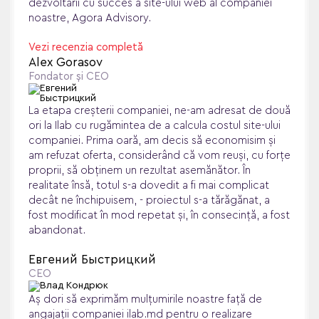
dezvoltării cu succes a site-ului web al companiei
noastre, Agora Advisory.
Vezi recenzia completă
Alex Gorasov
Fondator și CEO
La etapa creșterii companiei, ne-am adresat de două
ori la Ilab cu rugămintea de a calcula costul site-ului
companiei. Prima oară, am decis să economisim și
am refuzat oferta, considerând că vom reuși, cu forțe
proprii, să obținem un rezultat asemănător. În
realitate însă, totul s-a dovedit a fi mai complicat
decât ne închipuisem, - proiectul s-a tărăgănat, a
fost modificat în mod repetat și, în consecință, a fost
abandonat.
Евгений Быстрицкий
CEO
Aș dori să exprimăm mulțumirile noastre față de
angajații companiei ilab.md pentru o realizare