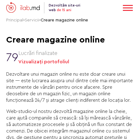
Dezvoltăm site-uri
web
de 15 ani
Principal
-
Servicii
-
Creare magazine online
Creare magazine online
Lucrări finalizate
79
Vizualizați portofoliul
Dezvoltare unui magazin online nu este doar creare unui
site — este lucrarea asupra unul dintre cele mai importante
instrumente de vânzări pentru orice afacere. Spre
deosebire de un magazin fizic, un magazin online
funcționează 24/7 și atrage clienți indiferent de locația lor.
Web-studio-ul nostru dezvoltă magazine online la cheie,
care ajută companiile să crească: să își mărească vânzările,
să automatizeze procesele și să obțină un flux constant de
comenzi. De obicei integrăm magazinul online cu sistemul
dvs. de gestiune pentru a sincroniza automat prețurile și