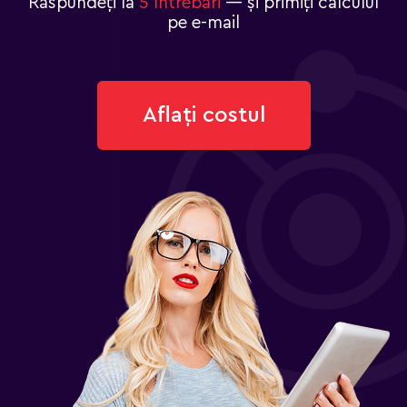
Răspundeți la
5 întrebări
— și primiți calculul
pe e-mail
Aflați costul