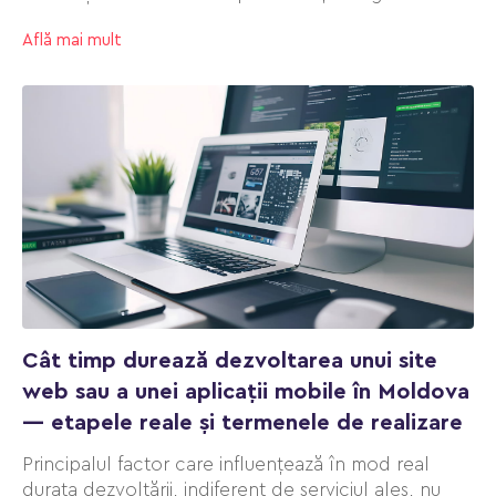
găsește paginile vechi și este nevoit să indexeze din
Află mai mult
nou paginile noi.
Cât timp durează dezvoltarea unui site
web sau a unei aplicații mobile în Moldova
— etapele reale și termenele de realizare
Principalul factor care influențează în mod real
durata dezvoltării, indiferent de serviciul ales, nu