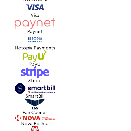
Visa
Paynet
Netopia Payments
PayU
Stripe
SmartBill
Fan Courier
Nova Poshta