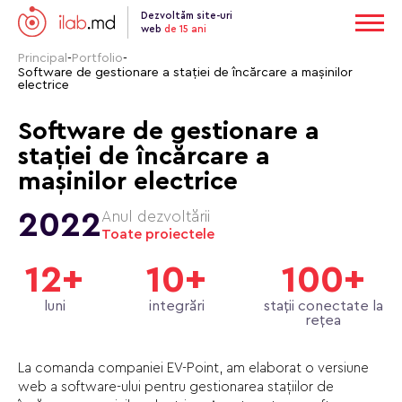
Dezvoltăm site-uri
web
de 15 ani
Principal
-
Portfolio
-
Software de gestionare a stației de încărcare a mașinilor
electrice
Software de gestionare a
stației de încărcare a
mașinilor electrice
2022
Anul dezvoltării
Toate proiectele
12+
10+
100+
luni
integrări
stații conectate la
rețea
La comanda companiei EV-Point, am elaborat o versiune
web a software-ului pentru gestionarea stațiilor de