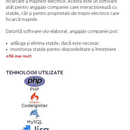
încărcare a mașinilor electrice. Acesta este un software
atât pentru angajații companiei care interacționează cu
stațiile, cât și pentru proprietarii de mașini electrice care
încarcă mașinile.
Datorită software-ului elaborat, angajații companiei pot:
adăuga și elimina stațiile, dacă este necesar;
monitoriza stațiile pentru disponibilitate și întreținere
(corectitudine) tehnică;
Află mai mult
configura tarifele - generale, pentru utilizatori și pentru
stații;
TEHNOLOGII UTILIZATE
activa și lega cardurile RFID pentru clienți;
vizualiza statistica și rapoartele despre stații și clienți.
PHP
Pentru clienții companiei sunt prevăzute funcții de pornire
și oprire a încărcării, vizualizare a soldului și a istoricului de
încărcări, completare a soldului utilizând un card bancar,
CodeIgniter
precum și vizualizare a stațiilor pentru disponibilitate.
MySQL
Toate funcțiile sunt accesibile de la un browser web
obișnuit, prin urmare utilizatorii nu trebuie să instaleze