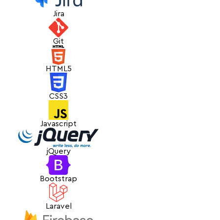
programe sau aplicații suplimentare. Am împachetate
Jira
toate aceste funcționalități într-o interfață modernă
convenabilă, elaborată cu folosirea culorilor corporative
ale companiei.
Git
HTML5
CSS3
Javascript
jQuery
Bootstrap
Laravel