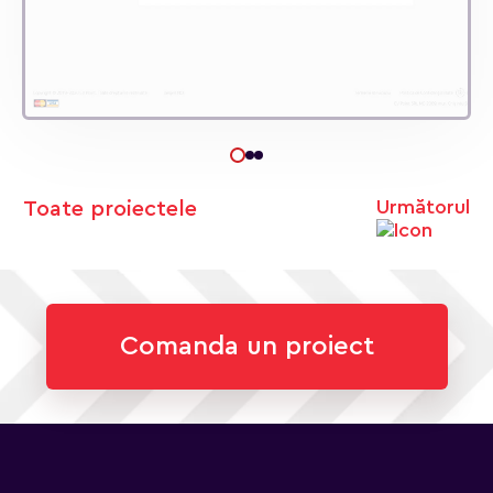
Următorul
Toate proiectele
Comanda un proiect