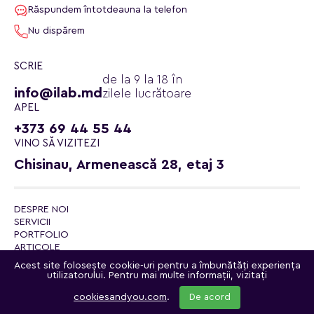
Răspundem întotdeauna la telefon
Nu dispărem
SCRIE
de la 9 la 18 în
info@ilab.md
zilele lucrătoare
APEL
+373 69 44 55 44
VINO SĂ VIZITEZI
Chisinau, Armenească 28, etaj 3
DESPRE NOI
SERVICII
PORTFOLIO
ARTICOLE
CONTACTE
Acest site folosește cookie-uri pentru a îmbunătăți experiența
POLITICA DE CONFIDENȚIALITATE
utilizatorului. Pentru mai multe informații, vizitați
© 2026 ilab.md - laborator de internet
Canalul Telegram
cookiesandyou.com
.
De acord