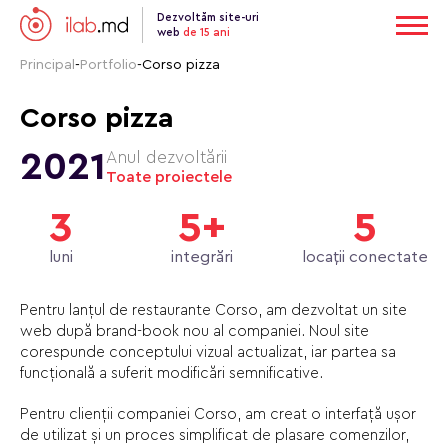
Dezvoltăm site-uri
web
de 15 ani
Principal
-
Portfolio
-
Corso pizza
Corso pizza
2021
Anul dezvoltării
Toate proiectele
3
5+
5
luni
integrări
locații conectate
Pentru lanțul de restaurante Corso, am dezvoltat un site
web după brand-book nou al companiei. Noul site
corespunde conceptului vizual actualizat, iar partea sa
funcțională a suferit modificări semnificative.
Pentru clienții companiei Corso, am creat o interfață ușor
de utilizat și un proces simplificat de plasare comenzilor,