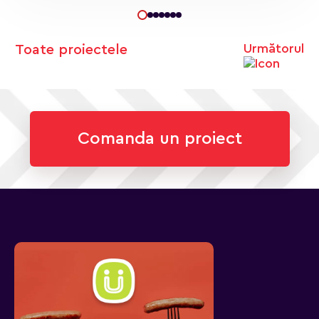
Următorul
Toate proiectele
Comanda un proiect