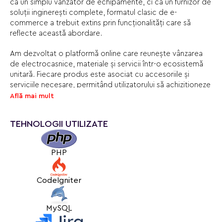
ca un simplu vânzător de echipamente, ci ca un furnizor de
soluții inginerești complete, formatul clasic de e-
commerce a trebuit extins prin funcționalități care să
reflecte această abordare.
Am dezvoltat o platformă online care reunește vânzarea
de electrocasnice, materiale și servicii într-o ecosistemă
unitară. Fiecare produs este asociat cu accesoriile și
serviciile necesare, permițând utilizatorului să achiziționeze
tot ce are nevoie pentru instalare direct de pe aceeași
Află mai mult
pagină. Toate informațiile de pe site sunt sincronizate cu
sistemul intern de gestiune, inclusiv datele despre
TEHNOLOGII UTILIZATE
produse, componente și servicii.
Un avantaj important al proiectului este posibilitatea de a
crea pagini de brand personalizate direct din panoul de
PHP
administrare. Această funcționalitate permite realizarea de
pagini unice, cu blocuri personalizabile și afișarea automată
a produselor fiecărui producător, grupate pe categorii.
CodeIgniter
Proiectul s-a transformat dintr-un magazin online standard
MySQL
într-o platformă digitală completă pentru Euroterm. Noua
soluție nu doar prezintă gama de produse și servicii, ci