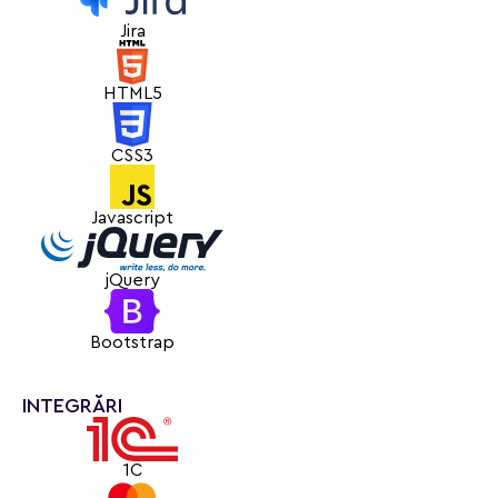
ajută clienții să creeze soluții tehnice complexe — rapid,
Jira
ușor și intuitiv.
HTML5
CSS3
Javascript
jQuery
Bootstrap
INTEGRĂRI
1C