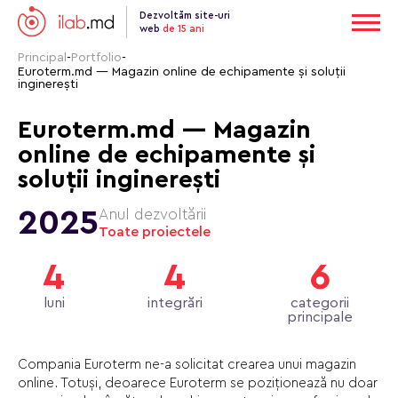
Dezvoltăm site-uri
web
de 15 ani
Principal
-
Portfolio
-
Euroterm.md — Magazin online de echipamente și soluții
inginerești
Euroterm.md — Magazin
online de echipamente și
soluții inginerești
2025
Anul dezvoltării
Toate proiectele
4
4
6
luni
integrări
categorii
principale
Compania Euroterm ne-a solicitat crearea unui magazin
online. Totuși, deoarece Euroterm se poziționează nu doar