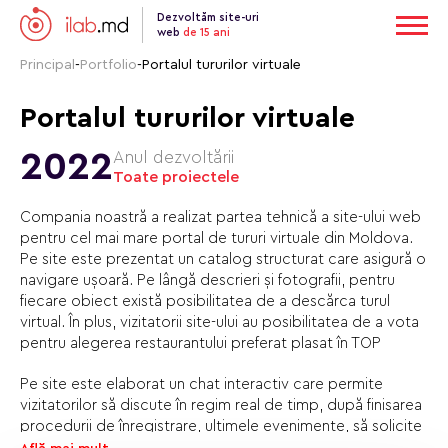
Dezvoltăm site-uri
web
de 15 ani
Principal
-
Portfolio
-
Portalul tururilor virtuale
Portalul tururilor virtuale
2022
Anul dezvoltării
Toate proiectele
Compania noastră a realizat partea tehnică a site-ului web
pentru cel mai mare portal de tururi virtuale din Moldova.
Pe site este prezentat un catalog structurat care asigură o
navigare ușoară. Pe lângă descrieri și fotografii, pentru
fiecare obiect există posibilitatea de a descărca turul
virtual. În plus, vizitatorii site-ului au posibilitatea de a vota
pentru alegerea restaurantului preferat plasat în TOP
Pe site este elaborat un chat interactiv care permite
vizitatorilor să discute în regim real de timp, după finisarea
procedurii de înregistrare, ultimele evenimente, să solicite
avizele și sfaturile unul altuia. Vizitatorii site-ului pot primi în