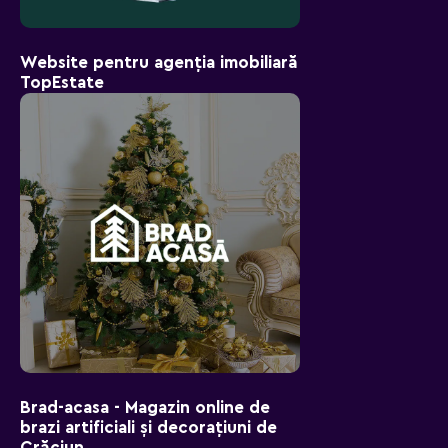
Website pentru agenția imobiliară
TopEstate
Brad-aсasa - Magazin online de
brazi artificiali și decorațiuni de
Crăciun