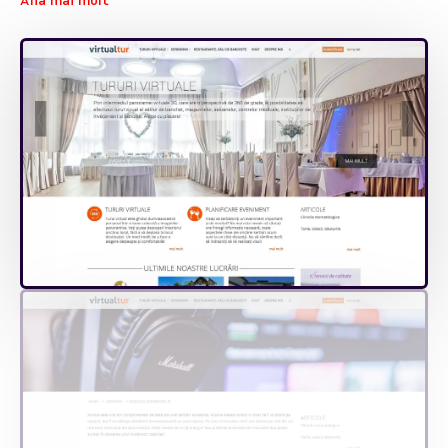
Află mai mult
chat răspunsuri de la companiile prezentate pe site. Pentru
companii sunt prevăzute 3 tipuri de plasamente care sunt
reglementate de pe panoul de gestionare a site-ului.
Site-ul este realizat în trei limbi pentru a prezenta mult mai
complet și clar informația tuturor vizitatorilor site-ului.