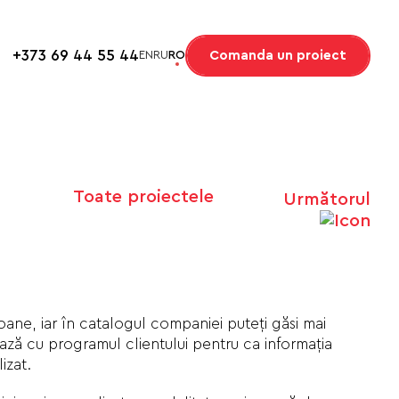
+373 69 44 55 44
Comanda un proiect
EN
RU
RO
Toate proiectele
Următorul
ane, iar în catalogul companiei puteți găsi mai
ează cu programul clientului pentru ca informația
izat.