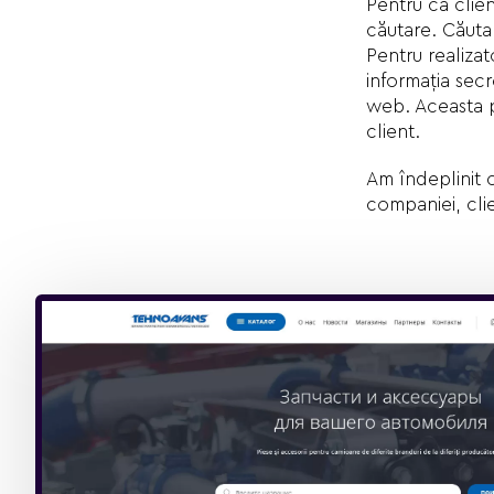
Pentru ca clie
căutare. Căutar
Pentru realizat
informația secr
web. Aceasta p
client.
Am îndeplinit 
companiei, clien