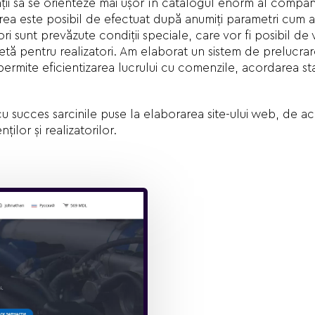
nții să se orienteze mai ușor în catalogul enorm al compan
ea este posibil de efectuat după anumiți parametri cum ar 
ori sunt prevăzute condiții speciale, care vor fi posibil de
etă pentru realizatori. Am elaborat un sistem de prelucrar
ermite eficientizarea lucrului cu comenzile, acordarea sta
cu succes sarcinile puse la elaborarea site-ului web, de a
ților și realizatorilor.