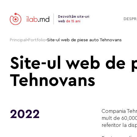
Dezvoltăm site-uri
DESPR
web
de 15 ani
Principal
-
Portfolio
-
Site-ul web de piese auto Tehnovans
Site-ul web de 
Tehnovans
2022
Compania Tehno
mult de 60,000
referitor la di