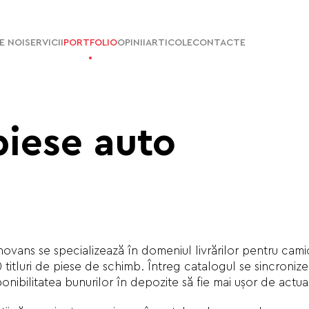
E NOI
SERVICII
PORTFOLIO
OPINII
ARTICOLE
CONTACTE
piese auto
vans se specializează în domeniul livrărilor pentru camio
 titluri de piese de schimb. Întreg catalogul se sincroniz
sponibilitatea bunurilor în depozite să fie mai ușor de actual