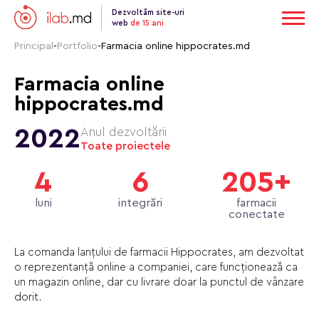
Dezvoltăm site-uri
web
de 15 ani
Principal
-
Portfolio
-
Farmacia online hippocrates.md
Farmacia online
hippocrates.md
2022
Anul dezvoltării
Toate proiectele
4
6
205+
luni
integrări
farmacii
conectate
La comanda lanțului de farmacii Hippocrates, am dezvoltat
o reprezentanță online a companiei, care funcționează ca
un magazin online, dar cu livrare doar la punctul de vânzare
dorit.