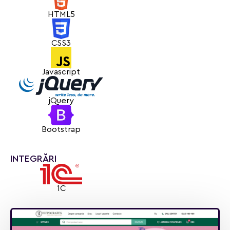
HTML5
CSS3
Javascript
jQuery
Bootstrap
INTEGRĂRI
1C