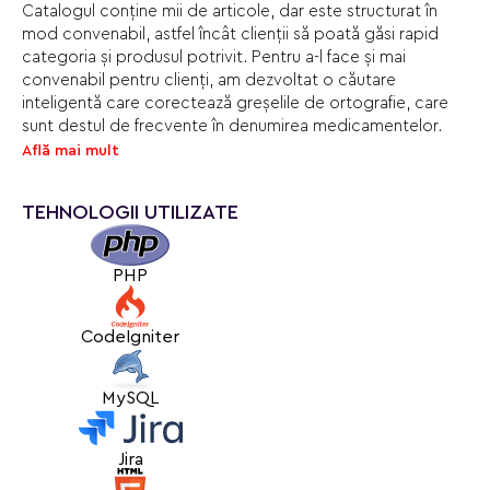
Catalogul conține mii de articole, dar este structurat în
mod convenabil, astfel încât clienții să poată găsi rapid
categoria și produsul potrivit. Pentru a-l face și mai
convenabil pentru clienți, am dezvoltat o căutare
inteligentă care corectează greșelile de ortografie, care
sunt destul de frecvente în denumirea medicamentelor.
Află mai mult
Catalogul este sincronizat cu sistemul de inventariere, din
care se extrag prețurile și stocul pentru fiecare produs din
TEHNOLOGII UTILIZATE
fiecare farmacie, astfel încât clienții pot vedea care
farmacii au produsul de care au nevoie. Dacă este necesar,
un articol poate fi comandat la farmacia de unde este cel
PHP
mai convenabil să îl ridice. Toate comenzile intră în
programul de contabilitate internă a companiei. De
asemenea, la toate produsele se aplică automat
CodeIgniter
reducerile prevăzute pentru comenzile online.
MySQL
Ușurința de utilizare, simplitatea utilizării și rapiditatea
întreținerii sunt principalele principii care au ghidat
dezvoltarea site-ului.
Jira